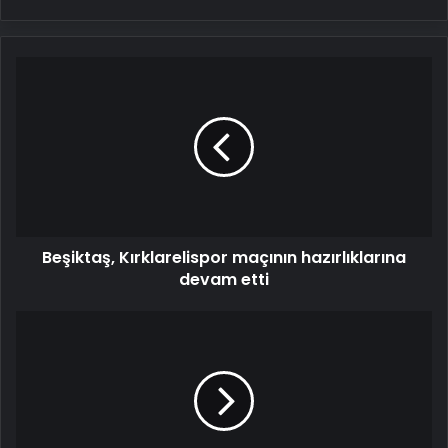
Beşiktaş,
Kırklarelispor
maçının
hazırlıklarına
devam
etti
Beşiktaş, Kırklarelispor maçının hazırlıklarına
devam etti
Ayşe
Barım'ın
şirketinden
ayrıldığı
konuşulan
Cansu
Dere'den