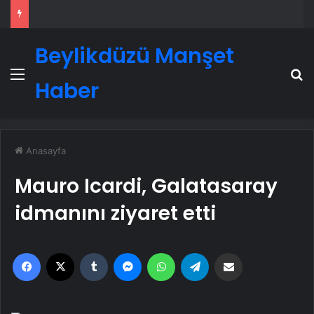
Beylikdüzü Manşet
Menü
A
Haber
Anasayfa
Mauro Icardi, Galatasaray
idmanını ziyaret etti
Facebook
X
Tumblr
Messenger
WhatsApp
Telegram
Email'den paylaş