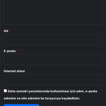
u
m
*
Ad
*
E-posta
*
İnternet sitesi
Daha sonraki yorumlarımda kullanılması için adım, e-posta
adresim ve site adresim bu tarayıcıya kaydedilsin.