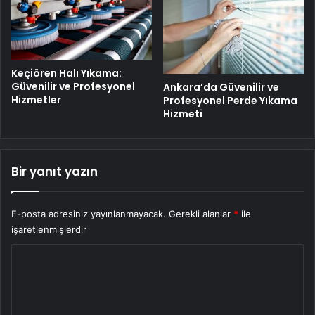
Keçiören Halı Yıkama:
Güvenilir ve Profesyonel
Ankara’da Güvenilir ve
Hizmetler
Profesyonel Perde Yıkama
Hizmeti
Bir yanıt yazın
E-posta adresiniz yayınlanmayacak.
Gerekli alanlar
*
ile
işaretlenmişlerdir
Y
o
r