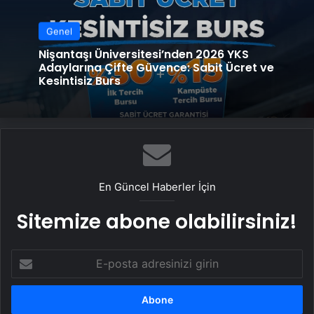
Genel
Nişantaşı Üniversitesi’nden 2026 YKS
Adaylarına Çifte Güvence: Sabit Ücret ve
Kesintisiz Burs
En Güncel Haberler İçin
Sitemize abone olabilirsiniz!
E-
posta
adresinizi
girin