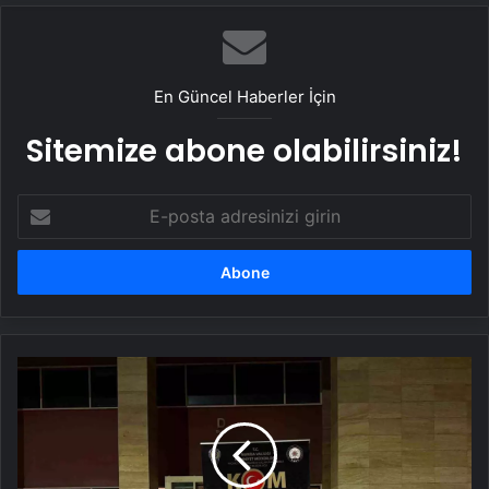
En Güncel Haberler İçin
Sitemize abone olabilirsiniz!
E-
posta
adresinizi
girin
Manisa'da
Kaçak
Sigaraya
Operasyon