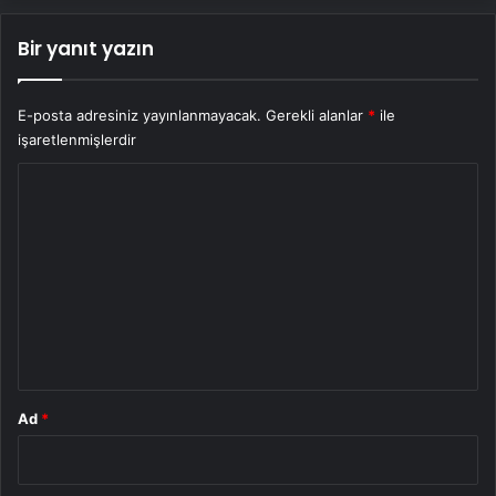
Bir yanıt yazın
E-posta adresiniz yayınlanmayacak.
Gerekli alanlar
*
ile
işaretlenmişlerdir
Y
o
r
u
m
*
Ad
*