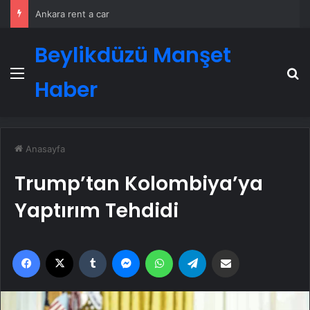
Ankara rent a car
Beylikdüzü Manşet
Menü
A
Haber
Anasayfa
Trump’tan Kolombiya’ya
Yaptırım Tehdidi
Facebook
X
Tumblr
Messenger
WhatsApp
Telegram
Email'den paylaş