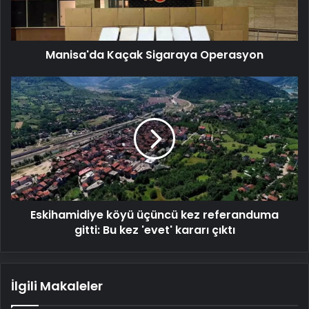
Manisa'da Kaçak Sigaraya Operasyon
Eskihamidiye
köyü
üçüncü
kez
referanduma
gitti:
Bu
kez
'evet'
Eskihamidiye köyü üçüncü kez referanduma
kararı
çıktı
gitti: Bu kez 'evet' kararı çıktı
İlgili Makaleler