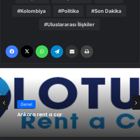
Kolombiya
Politika
Son Dakika
Uluslararası İlişkiler
Facebook
X
WhatsApp
Telegram
Email'den paylaş
Yaz
Genel
Ankara rent a car