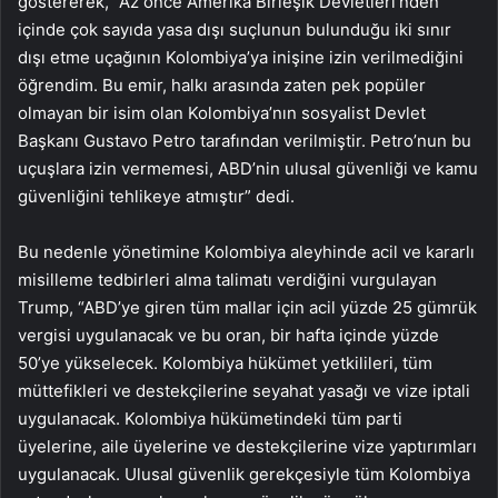
göstererek, “Az önce Amerika Birleşik Devletleri’nden
içinde çok sayıda yasa dışı suçlunun bulunduğu iki sınır
dışı etme uçağının Kolombiya’ya inişine izin verilmediğini
öğrendim. Bu emir, halkı arasında zaten pek popüler
olmayan bir isim olan Kolombiya’nın sosyalist Devlet
Başkanı Gustavo Petro tarafından verilmiştir. Petro’nun bu
uçuşlara izin vermemesi, ABD’nin ulusal güvenliği ve kamu
güvenliğini tehlikeye atmıştır” dedi.
Bu nedenle yönetimine Kolombiya aleyhinde acil ve kararlı
misilleme tedbirleri alma talimatı verdiğini vurgulayan
Trump, “ABD’ye giren tüm mallar için acil yüzde 25 gümrük
vergisi uygulanacak ve bu oran, bir hafta içinde yüzde
50’ye yükselecek. Kolombiya hükümet yetkilileri, tüm
müttefikleri ve destekçilerine seyahat yasağı ve vize iptali
uygulanacak. Kolombiya hükümetindeki tüm parti
üyelerine, aile üyelerine ve destekçilerine vize yaptırımları
uygulanacak. Ulusal güvenlik gerekçesiyle tüm Kolombiya