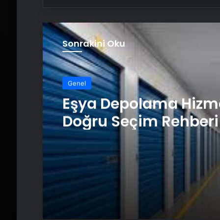
Sonrakini Oku
Genel
Eşya Depolama Hizm
Doğru Seçim Rehberi