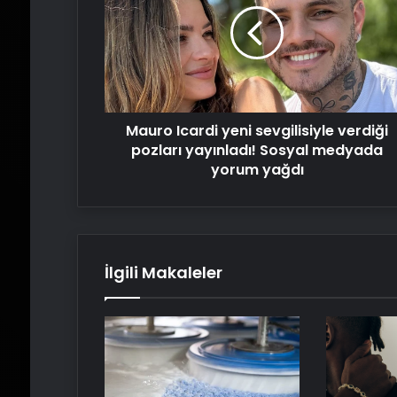
sevgilisiyle
verdiği
pozları
yayınladı!
Sosyal
medyada
Mauro Icardi yeni sevgilisiyle verdiği
yorum
yağdı
pozları yayınladı! Sosyal medyada
yorum yağdı
İlgili Makaleler