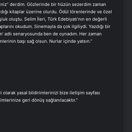
Reklam Ajansı, SEO Ajansı ve Web
siniz” derdim. Gözlerinde bir hüzün sezerdim zaman
Tasarım Ajansı
ğı kitaplar üzerine olurdu. Ödül törenlerinde ve özel
uk oluştu. Selim İleri, Türk Edebiyatı’nın en değerli
UETDS Nedir ? Uetds.com İle Akıllı
plarını okudum. Sinemayla da çok ilgiliydi. Yazdığı bir
Dijital Taşımacılık Yazılımı
üm’ adlı senaryosunda ben de oynadım. Her zaman
erinin başı sağ olsun. Nurlar içinde yatsın.”
Buharlı Koltuk Yıkama ile Temizlikte
Yeni Bir Dönem
Nişantaşı Üniversitesi’nden 2026 YKS
Adaylarına Çifte Güvence: Sabit
Ücret ve Kesintisiz Burs
i olarak yasal bildirimlerinizi bize iletişim sayfası
rimlerinize geri dönüş sağlanılacaktır.”
Ankara rent a car
Kurumsal İnternet Seçimi Fiber ve
Sınırsız İnternet Rehberi