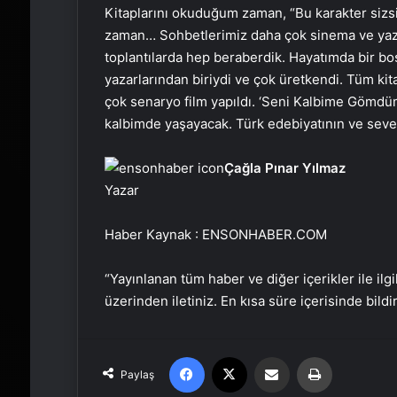
Kitaplarını okuduğum zaman, “Bu karakter siz
zaman… Sohbetlerimiz daha çok sinema ve yazdı
toplantılarda hep beraberdik. Hayatımda bir boşl
yazarlarından biriydi ve çok üretkendi. Tüm kita
çok senaryo film yapıldı. ‘Seni Kalbime Gömd
kalbimde yaşayacak. Türk edebiyatının ve sevenl
Çağla Pınar Yılmaz
Yazar
Haber Kaynak : ENSONHABER.COM
“Yayınlanan tüm haber ve diğer içerikler ile ilgil
üzerinden iletiniz. En kısa süre içerisinde bildi
Facebook
X
Email'den paylaş
Yaz
Paylaş