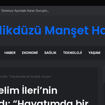
er Temmuz Ayındaki Karar Duruşmasına Çevrildi
likdüzü Manşet H
HABER
EKONOMI
SAĞLIK
TEKNOLOJI
YAŞAM
rsıldı: “Hayatımda bir boşluk oluştu”
lim İleri’nin
dı: “Hayatımda bir