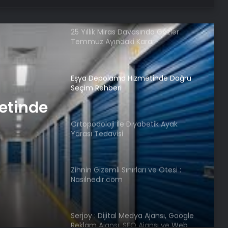
25 Yıllık Miras Davasında Gözler
Temmuz Ayındaki Karar
Duruşmasına Çevrildi
Eşya Depolama Hizmetinde Doğru
Seçim Rehberi
etinde
Ortopodoloji İle Diyabetik Ayak
Yarası Tedavisi
Zihnin Gizemli Sınırları ve Ötesi :
Nasılnedir.com
Serjoy : Dijital Medya Ajansı, Google
Reklam Ajansı, SEO Ajansı ve Web