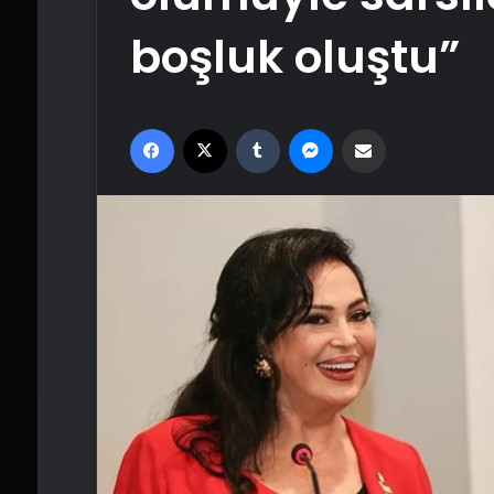
boşluk oluştu”
Facebook
X
Tumblr
Messenger
Email'den paylaş