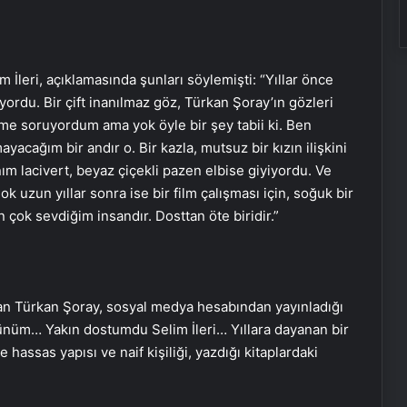
 İleri, açıklamasında şunları söylemişti: “Yıllar önce
ordu. Bir çift inanılmaz göz, Türkan Şoray’ın gözleri
me soruyordum ama yok öyle bir şey tabii ki. Ben
cağım bir andır o. Bir kazla, mutsuz bir kızın ilişkini
anım lacivert, beyaz çiçekli pazen elbise giyiyordu. Ve
k uzun yıllar sonra ise bir film çalışması için, soğuk bir
 çok sevdiğim insandır. Dosttan öte biridir.”
Ortopodoloji İle Diyabetik Ayak
Yarası Tedavisi
anan Türkan Şoray, sosyal medya hesabından yayınladığı
Zihnin Gizemli Sınırları ve Ötesi :
günüm… Yakın dostumdu Selim İleri… Yıllara dayanan bir
Nasılnedir.com
hassas yapısı ve naif kişiliği, yazdığı kitaplardaki
Serjoy : Dijital Medya Ajansı, Google