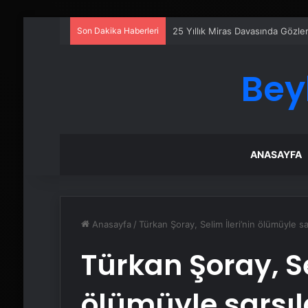
Son Dakika Haberleri
25 Yıllık Miras Davasında Gözl
Bey
ANASAYFA
Anasayfa
/
Türkan Şoray, Selim İleri’nin ölümüyle sa
Türkan Şoray, Se
ölümüyle sarsıl