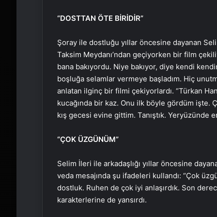
“DOSTTAN ÖTE BİRİDİR”
Şoray ile dostluğu yıllar öncesine dayanan Selim
Taksim Meydanı’ndan geçiyorken bir film çekiliy
bana bakıyordu. Niye bakıyor, diye kendi kendi
boşluğa selamlar vermeye başladım. Hiç unutmaya
anlatan ilginç bir filmi çekiyorlardı. “Türkan H
kucağında bir kaz. Onu ilk böyle gördüm işte. Ço
kış gecesi evine gittim. Tanıştık. Yeryüzünde en
“ÇOK ÜZGÜNÜM”
Selim İleri ile arkadaşlığı yıllar öncesine day
veda mesajında şu ifadeleri kullandı: “Çok üz
dostluk. Ruhen de çok iyi anlaşırdık. Son derece 
karakterlerine de yansırdı.