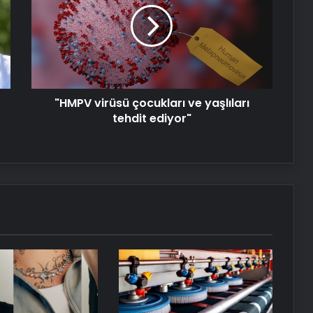
ve
yaşlıları
25 Yıllık Miras Davasında Gözler
tehdit
Temmuz Ayındaki Karar
ediyor"
Duruşmasına Çevrildi
Eşya Depolama Hizmetinde Doğru
"HMPV virüsü çocukları ve yaşlıları
Seçim Rehberi
tehdit ediyor"