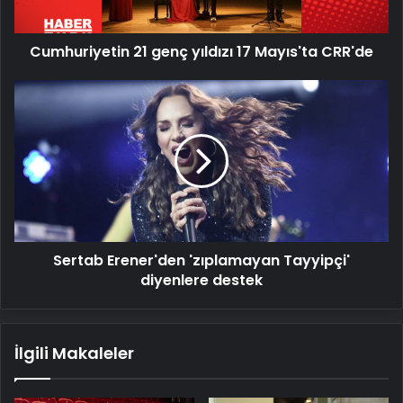
Cumhuriyetin 21 genç yıldızı 17 Mayıs'ta CRR'de
Sertab
Erener'den
'zıplamayan
Tayyipçi'
diyenlere
destek
Sertab Erener'den 'zıplamayan Tayyipçi'
diyenlere destek
İlgili Makaleler