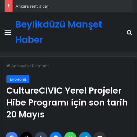
Ankara rent a car
Beylikdüzü Manşet
Menü
A
Haber
Anasayfa
/
Ekonomi
Ekonomi
CultureCIVIC Yerel Projeler
Hibe Programı için son tarih
20 Mayıs
Facebook
X
Tumblr
Messenger
WhatsApp
Telegram
Email'den paylaş