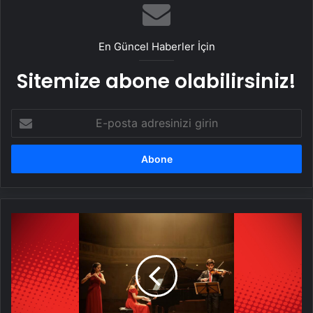
En Güncel Haberler İçin
Sitemize abone olabilirsiniz!
E-
posta
adresinizi
girin
Cumhuriyetin
21
genç
yıldızı
17
Mayıs'ta
CRR'de