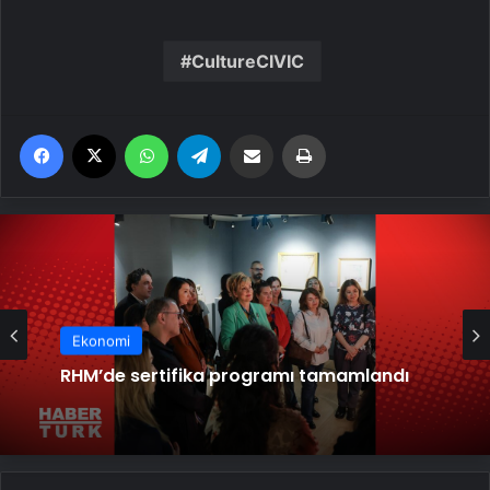
CultureCIVIC
Facebook
X
WhatsApp
Telegram
Email'den paylaş
Yaz
Ekonomi
RHM’de sertifika programı tamamlandı