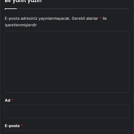
Bir yanıt yazın
E-posta adresiniz yayınlanmayacak.
Gerekli alanlar
*
ile
işaretlenmişlerdir
Y
o
r
u
m
*
Ad
*
E-posta
*