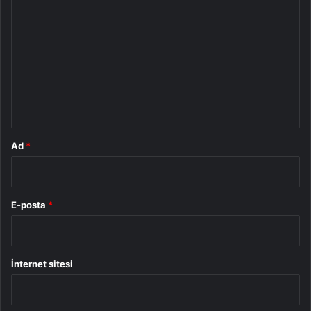
o
r
u
m
*
Ad
*
E-posta
*
İnternet sitesi