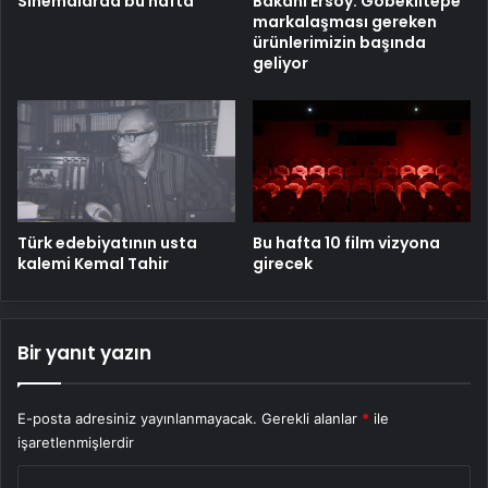
Sinemalarda bu hafta
Bakanı Ersoy: Göbeklitepe
markalaşması gereken
ürünlerimizin başında
geliyor
Türk edebiyatının usta
Bu hafta 10 film vizyona
kalemi Kemal Tahir
girecek
Bir yanıt yazın
E-posta adresiniz yayınlanmayacak.
Gerekli alanlar
*
ile
işaretlenmişlerdir
Y