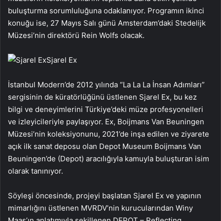
buluşturma sorumluluğuna odaklanıyor. Programın ikinci
konuğu ise, 27 Mayıs Salı günü Amsterdam’daki Stedelijk
Müzesi’nin direktörü Rein Wolfs olacak.
Sjarel Ex
İstanbul Modern’de 2012 yılında “La La La İnsan Adımları”
sergisinin de küratörlüğünü üstlenen Sjarel Ex, bu kez
bilgi ve deneyimlerini Türkiye’deki müze profesyonelleri
ve izleyicileriyle paylaşıyor. Ex, Boijmans Van Beuningen
Müzesi’nin koleksiyonunu, 2021’de inşa edilen ve ziyarete
açık ilk sanat deposu olan Depot Museum Boijmans Van
Beuningen’de (Depot) aracılığıyla kamuyla buluşturan isim
olarak tanınıyor.
Söyleşi öncesinde, projeyi başlatan Sjarel Ex ve yapının
mimarlığını üstlenen MVRDV’nin kurucularından Winy
Maas’ın anlatımıyla şekillenen DEPOT – Reflecting