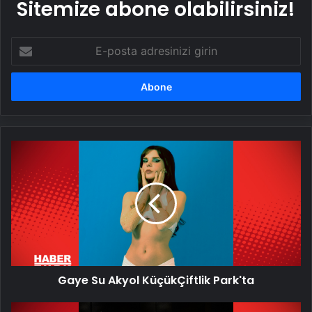
Sitemize abone olabilirsiniz!
E-
posta
adresinizi
girin
Gaye
Su
Akyol
KüçükÇiftlik
Park'ta
Gaye Su Akyol KüçükÇiftlik Park'ta
BİFO'dan