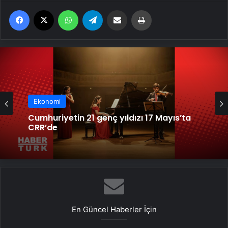
Facebook
X
WhatsApp
Telegram
Email'den paylaş
Yaz
Ekonomi
Cumhuriyetin 21 genç yıldızı 17 Mayıs’ta
CRR’de
En Güncel Haberler İçin