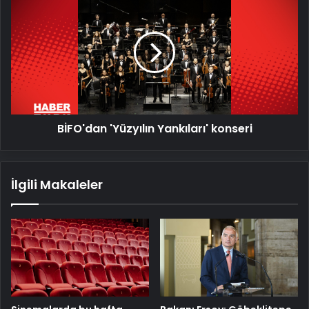
'Yüzyılın
Yankıları'
konseri
BİFO'dan 'Yüzyılın Yankıları' konseri
İlgili Makaleler