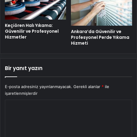
Keçiören Halı Yıkama:
Güvenilir ve Profesyonel
Ankara’da Güvenilir ve
Hizmetler
Profesyonel Perde Yıkama
Hizmeti
Bir yanıt yazın
E-posta adresiniz yayınlanmayacak.
Gerekli alanlar
*
ile
işaretlenmişlerdir
Y
o
r
u