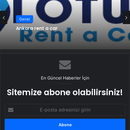
Genel
Ankara rent a car
En Güncel Haberler İçin
Sitemize abone olabilirsiniz!
E-
posta
adresinizi
girin