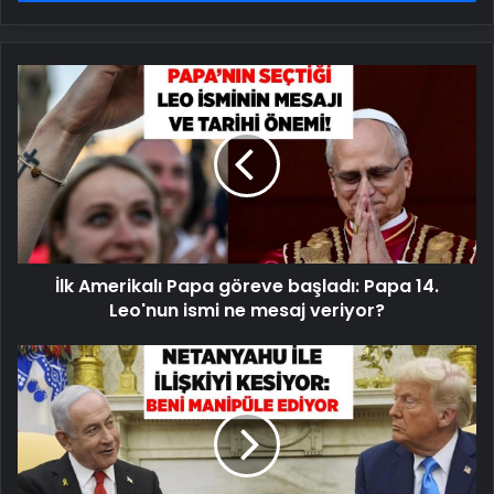
İlk
Amerikalı
Papa
göreve
başladı:
Papa
14.
Leo'nun
ismi
İlk Amerikalı Papa göreve başladı: Papa 14.
ne
mesaj
Leo'nun ismi ne mesaj veriyor?
veriyor?
İlişkiyi
kesiyor!
'Netanyahu
beni
manipüle
ediyor'