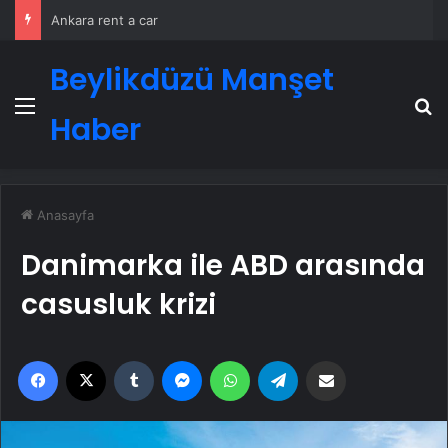
Ankara rent a car
Beylikdüzü Manşet
Menü
A
Haber
Anasayfa
Danimarka ile ABD arasında
casusluk krizi
Facebook
X
Tumblr
Messenger
WhatsApp
Telegram
Email'den paylaş