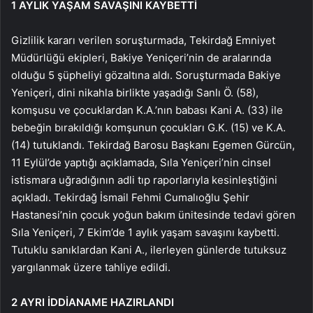
1 AYLIK YAŞAM SAVAŞINI KAYBETTİ
Gizlilik kararı verilen soruşturmada, Tekirdağ Emniyet
Müdürlüğü ekipleri, Bakiye Yeniçeri’nin de aralarında
olduğu 5 şüpheliyi gözaltına aldı. Soruşturmada Bakiye
Yeniçeri, dini nikahla birlikte yaşadığı Sanlı Ö. (58),
komşusu ve çocuklardan K.A.’nın babası Kani A. (33) ile
bebeğin bırakıldığı komşunun çocukları G.K. (15) ve K.A.
(14) tutuklandı. Tekirdağ Barosu Başkanı Egemen Gürcün,
11 Eylül’de yaptığı açıklamada, Sıla Yeniçeri’nin cinsel
istismara uğradığının adli tıp raporlarıyla kesinleştiğini
açıkladı. Tekirdağ İsmail Fehmi Cumalıoğlu Şehir
Hastanesi’nin çocuk yoğun bakım ünitesinde tedavi gören
Sıla Yeniçeri, 7 Ekim’de 1 aylık yaşam savaşını kaybetti.
Tutuklu sanıklardan Kani A., ilerleyen günlerde tutuksuz
yargılanmak üzere tahliye edildi.
2 AYRI İDDİANAME HAZIRLANDI