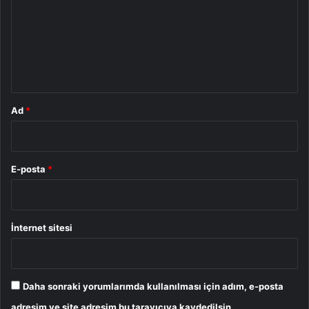
r
u
m
*
Ad
*
E-posta
*
İnternet sitesi
Daha sonraki yorumlarımda kullanılması için adım, e-posta
adresim ve site adresim bu tarayıcıya kaydedilsin.