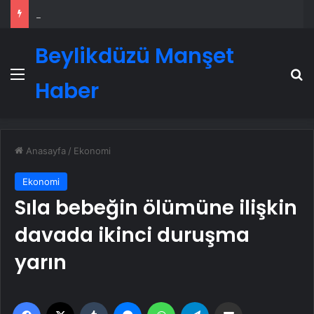
Eşya Depolama Hizmetinde Doğru Seçim Rehberi
Beylikdüzü Manşet
Menü
A
Haber
Anasayfa
/
Ekonomi
Ekonomi
Sıla bebeğin ölümüne ilişkin
davada ikinci duruşma
yarın
Facebook
X
Tumblr
Messenger
WhatsApp
Telegram
Email'den paylaş