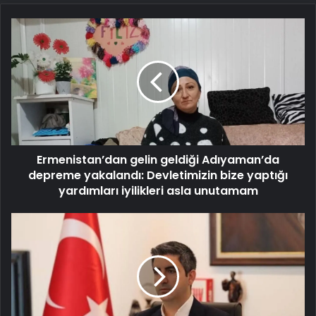
Ermenistan’dan
gelin
geldiği
Adıyaman’da
depreme
yakalandı:
Devletimizin
bize
yaptığı
Ermenistan’dan gelin geldiği Adıyaman’da
yardımları
iyilikleri
depreme yakalandı: Devletimizin bize yaptığı
asla
yardımları iyilikleri asla unutamam
unutamam
CHP'li
Kartal
Belediyesi'nde
usulsüz
ihale
skandalı!
Bilirkişi