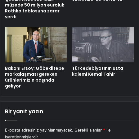
müzede 50 milyon euroluk
Rothko tablosuna zarar
verdi
Bakanı Ersoy: Göbeklitepe
Türk edebiyatının usta
markalaşması gereken
kalemi Kemal Tahir
ürünlerimizin başında
geliyor
Bir yanıt yazın
E-posta adresiniz yayınlanmayacak.
Gerekli alanlar
*
ile
işaretlenmişlerdir