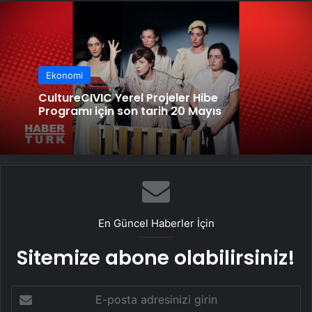
Ekonomi
CultureCIVIC Yerel Projeler Hibe
Programı için son tarih 20 Mayıs
En Güncel Haberler İçin
Sitemize abone olabilirsiniz!
E-
posta