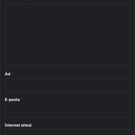
Y
o
r
u
m
*
Ad
*
E-posta
*
İnternet sitesi