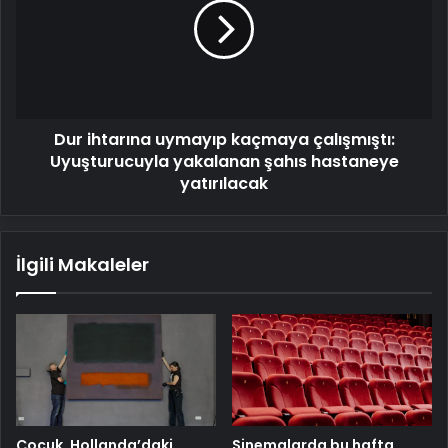
geldi!
kaçmaya
çalışmıştı:
Uyuşturucuyla
yakalanan
şahıs
hastaneye
Dur ihtarına uymayıp kaçmaya çalışmıştı:
yatırılacak
Uyuşturucuyla yakalanan şahıs hastaneye
yatırılacak
İlgili Makaleler
Çocuk, Hollanda’daki
Sinemalarda bu hafta