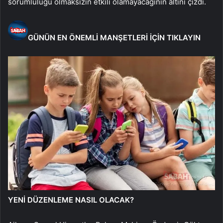
sorumluluğu olmaksızın etkili olamayacağının altını çizdi.
GÜNÜN EN ÖNEMLİ MANŞETLERİ İÇİN TIKLAYIN
YENİ DÜZENLEME NASIL OLACAK?