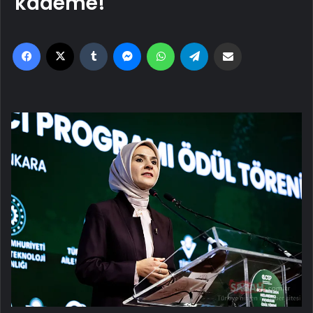
kademe!
Facebook
X
Tumblr
Messenger
WhatsApp
Telegram
Email'den paylaş