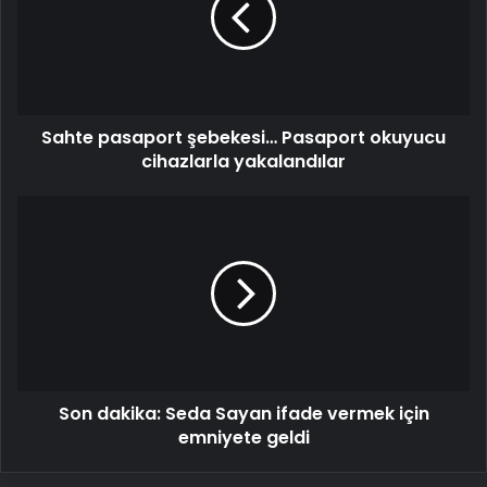
okuyucu
cihazlarla
yakalandılar
Sahte pasaport şebekesi… Pasaport okuyucu
cihazlarla yakalandılar
Son
dakika:
Seda
Sayan
ifade
vermek
için
emniyete
geldi
Son dakika: Seda Sayan ifade vermek için
emniyete geldi