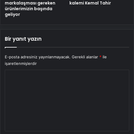
markalaşması gereken
kalemi Kemal Tahir
ürünlerimizin başında
geliyor
Bir yanıt yazın
E-posta adresiniz yayınlanmayacak.
Gerekli alanlar
*
ile
işaretlenmişlerdir
Y
o
r
u
m
*