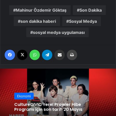
Mahinur Özdemir Göktaş
Son Dakika
son dakika haberi
Sosyal Medya
sosyal medya uygulaması
Facebook
X
WhatsApp
Telegram
Email'den paylaş
Yaz
Ekonomi
CultureCIVIC Yerel Projeler Hibe
Programı için son tarih 20 Mayıs