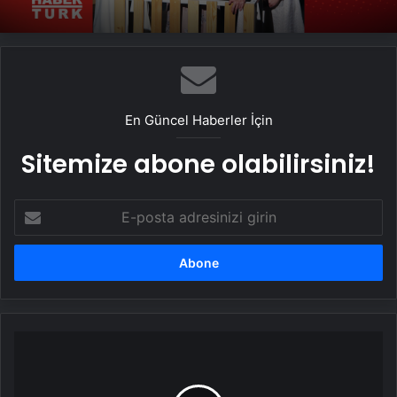
En Güncel Haberler İçin
Sitemize abone olabilirsiniz!
E-
posta
adresinizi
girin
Sahte
pasaport
şebekesi…
Pasaport